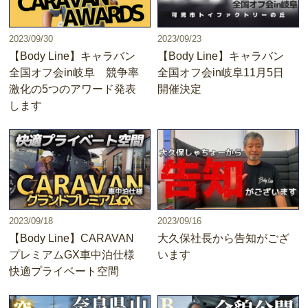
2023/09/30
2023/09/23
【Body Line】キャラバン
【Body Line】キャラバン
全国オフ会in岐阜 競争率
全国オフ会in岐阜11月5日
激化の5つのアワード発表
開催決定
します
2023/09/18
2023/09/16
【Body Line】CARAVAN
大久保社長から告知がござ
プレミアムGX車中泊仕様
います
快適プライベート空間