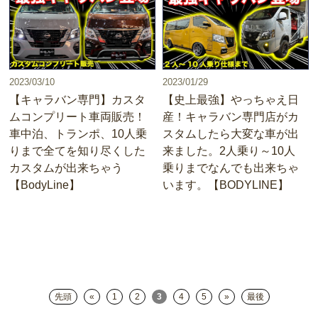
2023/03/10
2023/01/29
【キャラバン専門】カスタ
【史上最強】やっちゃえ日
ムコンプリート車両販売！
産！キャラバン専門店がカ
車中泊、トランポ、10人乗
スタムしたら大変な車が出
りまで全てを知り尽くした
来ました。2人乗り～10人
カスタムが出来ちゃう
乗りまでなんでも出来ちゃ
【BodyLine】
います。【BODYLINE】
先頭
«
1
2
3
4
5
»
最後