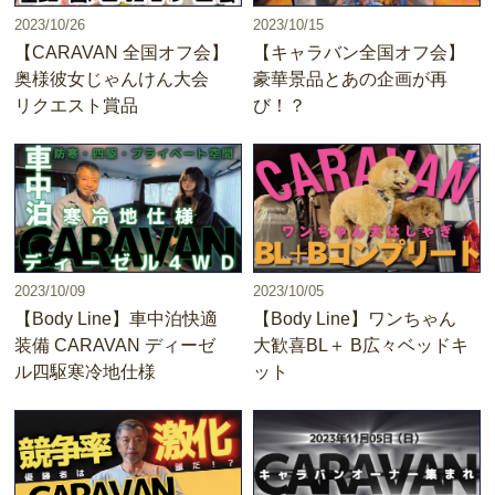
2023/10/26
2023/10/15
【CARAVAN 全国オフ会】
【キャラバン全国オフ会】
奥様彼女じゃんけん大会
豪華景品とあの企画が再
リクエスト賞品
び！？
2023/10/09
2023/10/05
【Body Line】車中泊快適
【Body Line】ワンちゃん
装備 CARAVAN ディーゼ
大歓喜BL＋ B広々ベッドキ
ル四駆寒冷地仕様
ット