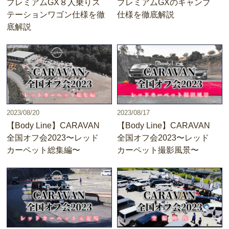
プレミアムGX８人乗りス
プレミアムGXのキャンプ
テーションワゴン仕様を徹
仕様を徹底解説
底解説
2023/08/20
2023/08/17
【Body Line】CARAVAN
【Body Line】CARAVAN
全国オフ会2023〜レッド
全国オフ会2023〜レッド
カーペット総集編〜
カーペット撮影風景〜