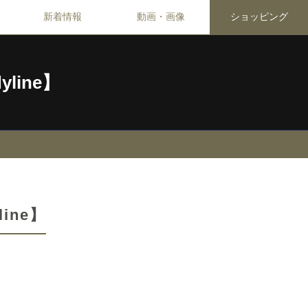
新着情報
動画・画像
ショッピング
line】
ine】