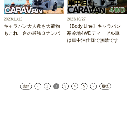
2023/11/12
2023/10/27
キャラバン大人数も大荷物
【Body Line】キャラバン
もこれ一台の最強３ナンバ
寒冷地4WDディーゼル車
ー
は車中泊仕様で無敵です
先頭
«
1
2
3
4
5
»
最後