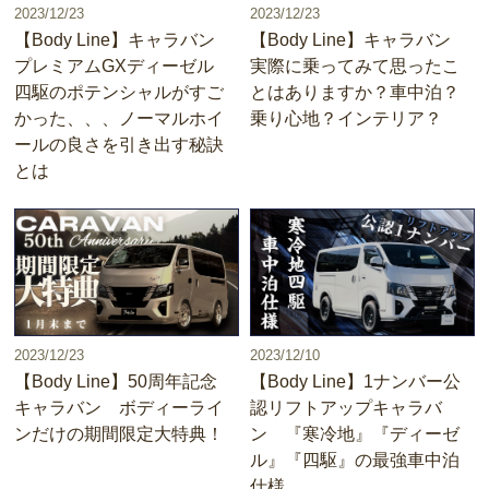
2023/12/23
2023/12/23
【Body Line】キャラバン
【Body Line】キャラバン
プレミアムGXディーゼル
実際に乗ってみて思ったこ
四駆のポテンシャルがすご
とはありますか？車中泊？
かった、、、ノーマルホイ
乗り心地？インテリア？
ールの良さを引き出す秘訣
とは
2023/12/23
2023/12/10
【Body Line】50周年記念
【Body Line】1ナンバー公
キャラバン ボディーライ
認リフトアップキャラバ
ンだけの期間限定大特典！
ン 『寒冷地』『ディーゼ
ル』『四駆』の最強車中泊
仕様