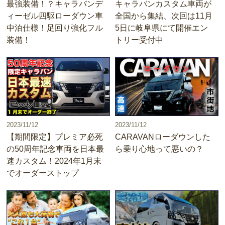
最強装備！？キャラバンデ
キャラバンカスタム車両が
ィーゼル四駆ローダウン車
全国から集結、次回は11月
中泊仕様！足回り強化フル
5日に岐阜県にて開催エン
装備！
トリー受付中
2023/11/12
2023/11/12
【期間限定】プレミア必死
CARAVANローダウンした
の50周年記念車両を日本最
ら乗り心地って悪いの？
速カスタム！2024年1月末
でオーダーストップ