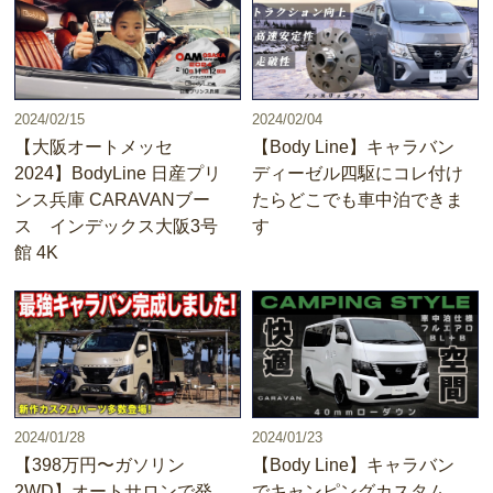
2024/02/15
2024/02/04
【大阪オートメッセ
【Body Line】キャラバン
2024】BodyLine 日産プリ
ディーゼル四駆にコレ付け
ンス兵庫 CARAVANブー
たらどこでも車中泊できま
ス インデックス大阪3号
す
館 4K
2024/01/28
2024/01/23
【398万円〜ガソリン
【Body Line】キャラバン
2WD】オートサロンで発
でキャンピングカスタム