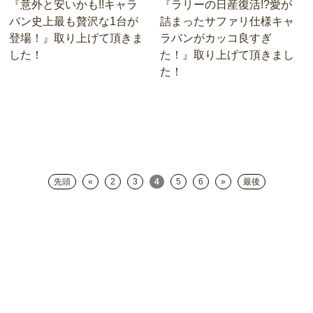
『意外と安いかも!!キャラ
『ラリーの日産復活!?愛が
バン史上最も贅沢な1台が
詰まったサファリ仕様キャ
登場！』取り上げて頂きま
ラバンがカッコ良すぎ
した！
た！』取り上げて頂きまし
た！
先頭
«
2
3
4
5
6
»
最後