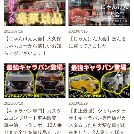
2023/07/16
2023/07/16
【じゃんけん大会】大久保
【じゃんけん大会】ほんま
しゃちょーから嬉しいお知
に買ってきました
らせがございます！
2023/03/10
2023/01/29
【キャラバン専門】カスタ
【史上最強】やっちゃえ日
ムコンプリート車両販売！
産！キャラバン専門店がカ
車中泊、トランポ、10人乗
スタムしたら大変な車が出
りまで全てを知り尽くした
来ました。2人乗り～10人