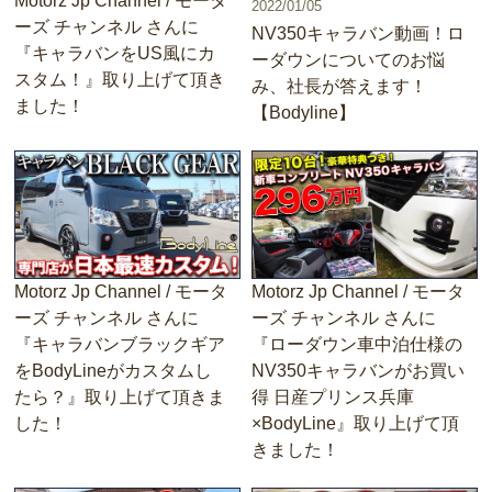
Motorz Jp Channel / モータ
2022/01/05
ーズ チャンネル さんに
NV350キャラバン動画！ロ
『キャラバンをUS風にカ
ーダウンについてのお悩
スタム！』取り上げて頂き
み、社長が答えます！
ました！
【Bodyline】
Motorz Jp Channel / モータ
Motorz Jp Channel / モータ
ーズ チャンネル さんに
ーズ チャンネル さんに
『キャラバンブラックギア
『ローダウン車中泊仕様の
をBodyLineがカスタムし
NV350キャラバンがお買い
たら？』取り上げて頂きま
得 日産プリンス兵庫
した！
×BodyLine』取り上げて頂
きました！