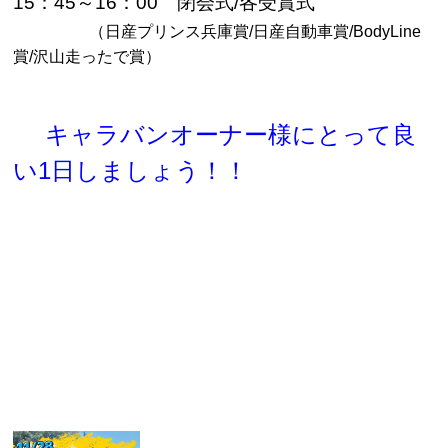
15
：
45
～
16
：
00
閉会式
/
各受賞式
（日産プリンス兵庫賞/日産自動車賞/BodyLine
賞/沢山走った
で賞）
キャラバンオーナー様にとって良
い1日しましょう！！