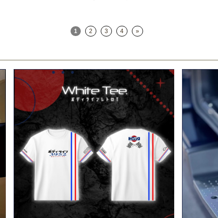
1
2
3
4
»