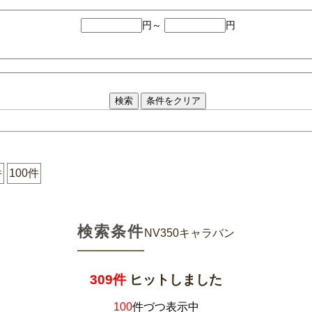
円～
円
件
100件
検索条件
NV350キャラバン
309件
ヒットしました
100
件づつ表示中