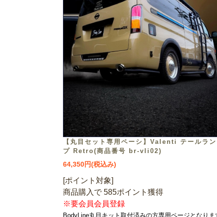
【丸目セット専用ペーシ】Valenti テールラン
プ Retro(商品番号 br-vli02)
64,350円(税込み)
[ポイント対象]
商品購入で 585ポイント獲得
※要会員会員登録
BodyLine丸目キット取付済みの方専用ページとなりま