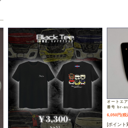
オートエア
番号 br-au
6,050円(
[ポイント