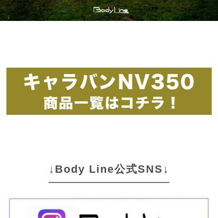
↓Body Line公式SNS↓