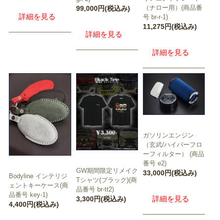
（ナロー用）(商品番
99,000円(税込み)
詳細を見る
号 br-r-1)
11,275円(税込み)
詳細を見る
詳細を見る
ガソリンエンジン
（玄武/ハイパーフロ
ーフィルター） (商品
番号 e2)
GW期間限定リメイク
33,000円(税込み)
Bodyline インテリジ
Tシャツ(ブラック)(商
ェントキーケース(商
品番号 br-tt2)
品番号 key-1)
詳細を見る
3,300円(税込み)
4,400円(税込み)