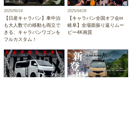
2025/05/24
2025/04/28
【日産キャラバン】車中泊
【キャラバン全国オフ会in
も大人数での移動も両立で
岐阜】全場面振り返りムー
きる、キャラバンワゴンを
ビー4K画質
フルカスタム！
2025/04/28
2025/04/28
【キャラバン】これぞディ
【BodyLine】キャラバン
ーゼル四駆寒冷地仕様のパ
Jr.が新登場！キャラバン専
ワフルなカスタム！
門店によるカスタムで
NV200バネットが大変
身！？