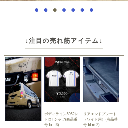
1
2
3
4
5
6
7
↓注目の売れ筋アイテム↓
ボディライン3952レ
リアエンドプレート
トロTシャツ(商品番
（ワイド用）(商品番
号 br-tt3)
号 bl-re-2)