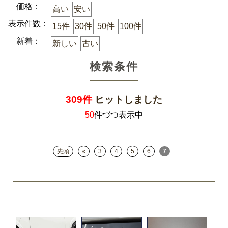
価格：
高い
安い
表示件数：
15件
30件
50件
100件
新着：
新しい
古い
検索条件
309件
ヒットしました
50
件づつ表示中
先頭
«
3
4
5
6
7