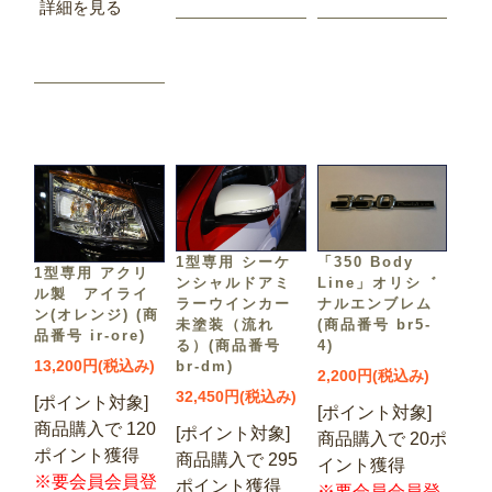
詳細を見る
「350 Body
1型専用 シーケ
1型専用 アクリ
Line」オリシ゛
ンシャルドアミ
ル製 アイライ
ナルエンブレム
ラーウインカー
ン(オレンジ) (商
(商品番号 br5-
未塗装（流れ
品番号 ir-ore)
4)
る）(商品番号
13,200円(税込み)
br-dm)
2,200円(税込み)
32,450円(税込み)
[ポイント対象]
[ポイント対象]
商品購入で 120
[ポイント対象]
商品購入で 20ポ
ポイント獲得
商品購入で 295
イント獲得
※要会員会員登
ポイント獲得
※要会員会員登