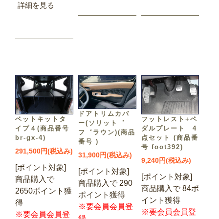
詳細を見る
ドアトリムカバ
フットレスト+ペ
ベットキットタ
ー(ソリット゛
ダルプレート 4
イプ４(商品番号
フ゛ラウン)(商品
点セット (商品番
br-gx-4)
番号 )
号 foot392)
291,500円(税込み)
31,900円(税込み)
9,240円(税込み)
[ポイント対象]
[ポイント対象]
[ポイント対象]
商品購入で
商品購入で 290
商品購入で 84ポ
2650ポイント獲
ポイント獲得
イント獲得
得
※要会員会員登
※要会員会員登
※要会員会員登
録