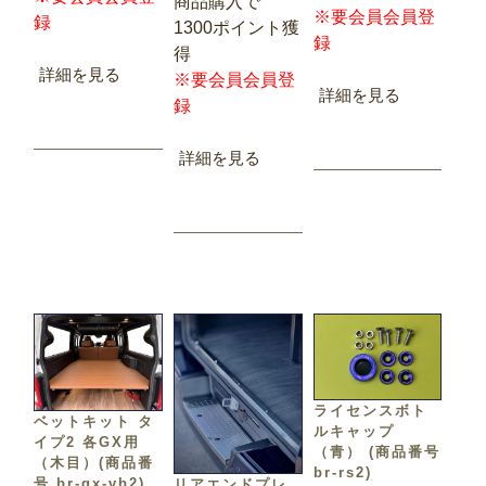
商品購入で
※要会員会員登
録
1300ポイント獲
録
得
詳細を見る
※要会員会員登
詳細を見る
録
詳細を見る
ライセンスボト
ベットキット タ
ルキャップ
イプ2 各GX用
（青） (商品番号
（木目）(商品番
br-rs2)
号 br-gx-vb2)
リアエンドプレ