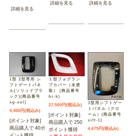
詳細を見る
詳細を見る
詳細を見る
1型 2型専用 シ
１型フォグラン
フトゲートパネ
プカバー（未塗
ル(ソリッドブラ
装） (商品番号
ック)(商品番号
br-k)
sg-sol)
3型用シフトゲー
27,500円(税込み)
トパネル（クロ
4,400円(税込み)
ーム）(商品番号
[ポイント対象]
sift-1)
[ポイント対象]
商品購入で 250
商品購入で 40ポ
4,675円(税込み)
ポイント獲得
イント獲得