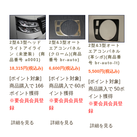
2型&3型ヘッド
2型&3型オート
2型&3型オート
ライトアイライ
エアコンパネル
エアコンパネル
ン（未塗装） (商
(クローム)(商品
(革シボ)(商品番
品番号 a0001)
番号 br-auto)
号 br-auto-lt)
18,315円(税込み)
6,600円(税込み)
5,500円(税込み)
[ポイント対象]
[ポイント対象]
[ポイント対象]
商品購入で 166
商品購入で 60ポ
商品購入で 50ポ
ポイント獲得
イント獲得
イント獲得
※要会員会員登
※要会員会員登
※要会員会員登
録
録
録
詳細を見る
詳細を見る
詳細を見る