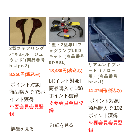
1型・2型専用フ
2型ステアリング
ォグランプLED
パネル(ルージュ
キット (商品番号
ウッド)(商品番号
br-001)
リアエンドプレ
bl-ipr-2)
ート（ナロー
18,480円(税込み)
8,250円(税込み)
用）(商品番号
[ポイント対象]
br-r-1)
[ポイント対象]
商品購入で 168
11,275円(税込み)
商品購入で 75ポ
ポイント獲得
イント獲得
[ポイント対象]
※要会員会員登
※要会員会員登
商品購入で 102
録
録
ポイント獲得
※要会員会員登
詳細を見る
詳細を見る
録