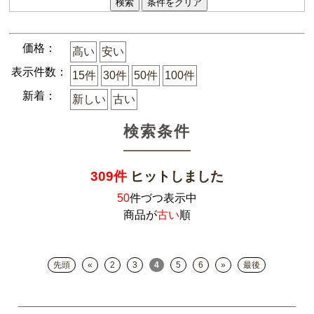
価格：
高い
安い
表示件数：
15件
30件
50件
100件
新着：
新しい
古い
検索条件
309件
ヒットしました
50
件づつ表示中
商品が
古い
順
先頭
«
2
3
4
5
6
»
最後