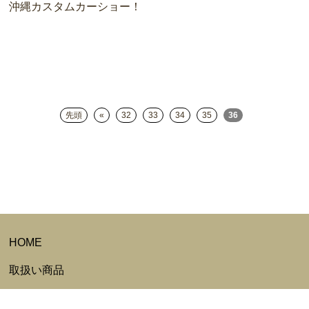
沖縄カスタムカーショー！
先頭
«
32
33
34
35
36
HOME
取扱い商品
カートの中身