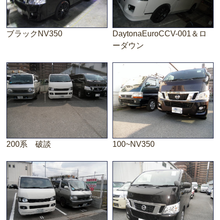
ブラックNV350
DaytonaEuroCCV-001＆ロ
ーダウン
200系 破談
100~NV350