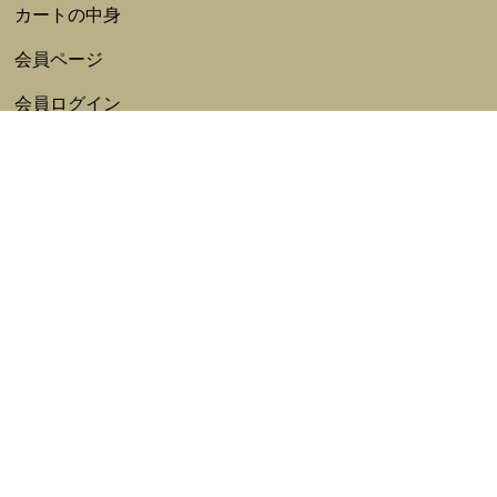
カートの中身
会員ページ
会員ログイン
ログアウト
会員規約
新規会員登録
特定商取引法表記
ポイント利用規約
新着一覧
ギャラリー
個人情報保護方針