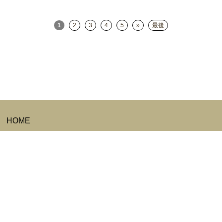
1
2
3
4
5
»
最後
HOME
取扱い商品
カートの中身
会員ページ
会員ログイン
ログアウト