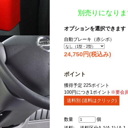
別売りになりま
オプションを選択できます
自動ブレーキ（赤シボ）
24,750円(税込み)
ポイント
獲得予定 225ポイント
100円につき1ポイント
※要会
送料別 (送料はクリック)
数量
個
送料:
送料区分A-1(A-1) / A-1