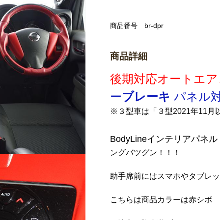
商品番号
br-dpr
商品詳細
後期対応オートエア
ー
ブレーキ
パネル対
※３型車は「３型2021年11
BodyLineインテリアパネ
ングバツグン！！！
助手席前にはスマホやタブレッ
こちらは商品カラーは赤シボ