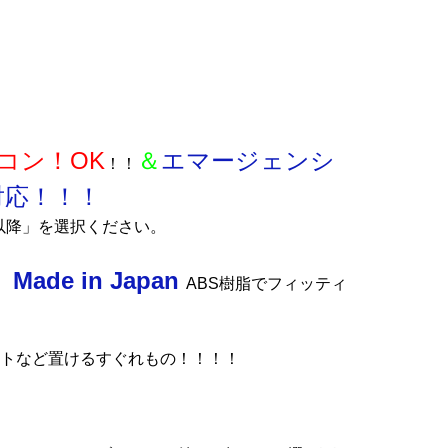
コン！OK
＆
エマージェンシ
！！
応！！！
月以降」を選択ください。
Made in Japan
ル
ABS樹脂でフィッティ
トなど置けるすぐれもの！！！！