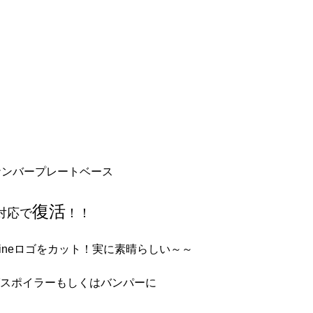
ンバープレートベース
復活
対応で
！！
Lineロゴをカット！実に素晴らしい～～
スポイラーもしくはバンパーに