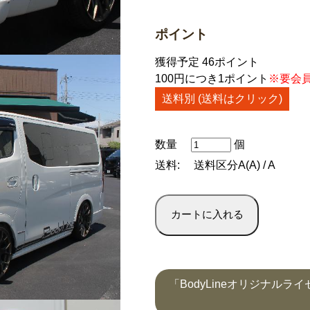
ポイント
獲得予定 46ポイント
100円につき1ポイント
※要会
送料別 (送料はクリック)
数量
個
送料:
送料区分A(A) / A
「BodyLineオリジナル