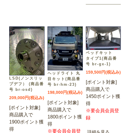
ベッドキット
タイプ1(商品番
号 br-gx-1)
159,500円(税込み)
ヘッドライト 丸
LSD(ノンスリッ
目キット(商品番
[ポイント対象]
プデフ） (商品番
号 br-hm-23)
商品購入で
号 br-osd)
198,000円(税込み)
1450ポイント獲
209,000円(税込み)
[ポイント対象]
得
[ポイント対象]
商品購入で
※要会員会員登
商品購入で
1800ポイント獲
録
1900ポイント獲
得
得
※要会員会員登
詳細を見る