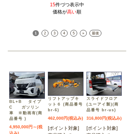
15
件づつ表示中
価格が
高い
順
1
2
3
4
5
»
最後
リフトアップキ
スライドフロア
BL+B タイプ
ット６ (商品番号
(ユーアイ製)(商
C ガソリン
br-6)
品番号 br-us)
車 ※動画有(商
462,000円(税込み)
316,800円(税込み)
品番号 )
4,950,000円～(税
[ポイント対象]
[ポイント対象]
込み)