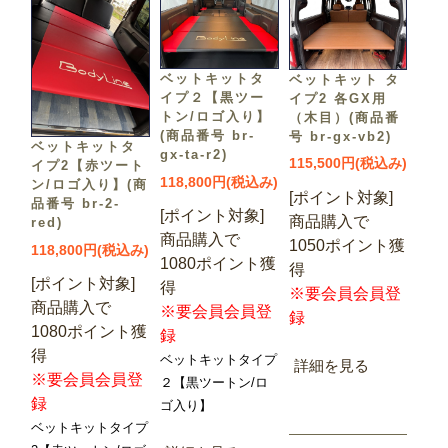
ベットキットタ
ベットキット タ
イプ２【黒ツー
イプ2 各GX用
トン/ロゴ入り】
（木目）(商品番
(商品番号 br-
号 br-gx-vb2)
ベットキットタ
gx-ta-r2)
115,500円(税込み)
イプ2【赤ツート
118,800円(税込み)
ン/ロゴ入り】(商
[ポイント対象]
品番号 br-2-
[ポイント対象]
商品購入で
red)
商品購入で
1050ポイント獲
118,800円(税込み)
1080ポイント獲
得
[ポイント対象]
得
※要会員会員登
商品購入で
※要会員会員登
録
1080ポイント獲
録
得
ベットキットタイプ
詳細を見る
※要会員会員登
２【黒ツートン/ロ
録
ゴ入り】
ベットキットタイプ