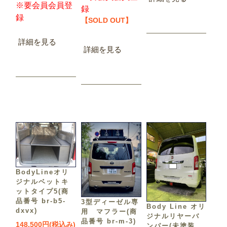
※要会員会員登
録
録
【SOLD OUT】
詳細を見る
詳細を見る
BodyLineオリ
ジナルベットキ
ットタイプ5(商
品番号 br-b5-
3型ディーゼル専
Body Line オリ
dxvx)
用 マフラー(商
ジナルリヤーバ
品番号 br-m-3)
148,500円(税込み)
ンパー(未塗装