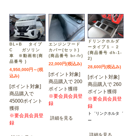
ドリンクホルダ
BL+B タイプ
エンジンフード
ータイプ１－２
C ガソリン
カバー(セット)
(商品番号 dh-1-
車 ※動画有(商
(商品番号 br-fr)
2)
品番号 )
22,000円(税込み)
28,600円(税込み)
4,950,000円～(税
[ポイント対象]
込み)
[ポイント対象]
商品購入で 200
商品購入で 260
[ポイント対象]
ポイント獲得
ポイント獲得
商品購入で
※要会員会員登
※要会員会員登
45000ポイント
録
録
獲得
ト゛リンクホルタ゛
※要会員会員登
詳細を見る
ー
録
詳細を見る