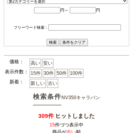
円～
円
フリーワード検索：
価格：
高い
安い
表示件数：
15件
30件
50件
100件
新着：
新しい
古い
検索条件
NV350キャラバン
309件
ヒットしました
15
件づつ表示中
商品が
古い
順