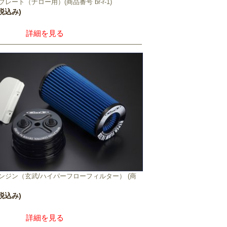
レート（ナロー用）(商品番号 br-r-1)
(税込み)
詳細を見る
ンジン（玄武/ハイパーフローフィルター） (商
(税込み)
詳細を見る