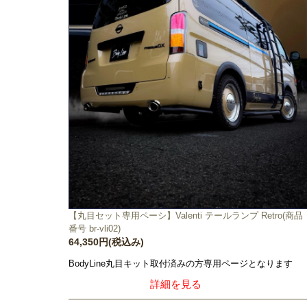
【丸目セット専用ペーシ】Valenti テールランプ Retro(商品
番号 br-vli02)
64,350円(税込み)
BodyLine丸目キット取付済みの方専用ページとなります
詳細を見る